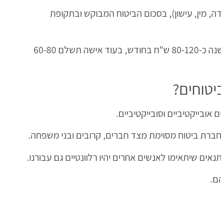
, מין, עישון), בסכום הביטוח המבוקש ובתקופת
גבר בן 42 לדוגמא ישלם על ביטוח של מיליון שקל ל-30 שנה כ-80-120 ש"ח בחודש, בעוד אישה תשלם 60-80
ביטוחים?
אובייקטיביים וסובייקטיביים.
ברת ביטוח מסוימת מצד חברים, קרובים ובני משפחה.
ים שיתאימו לאנשים אחרים יהיו רלוונטיים גם עבורנו.
ם.