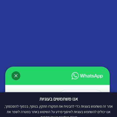
שלום
אנו משתמשים בעוגיות
איך אוכל לעזור לך?
אתר זה משתמש בעוגיות כדי להבטיח את תפקודו התקין. בנוסף, בכפוף להסכמתך,
©כל הזכויות שמורות לאתר insurance4you.co.il, חל איסור מוחלט
אנו יכולים להשתמש בעוגיות לאיסוף מידע על השימוש באתר במטרה לשפר את
להעתיק תכנים ללא אישור.​